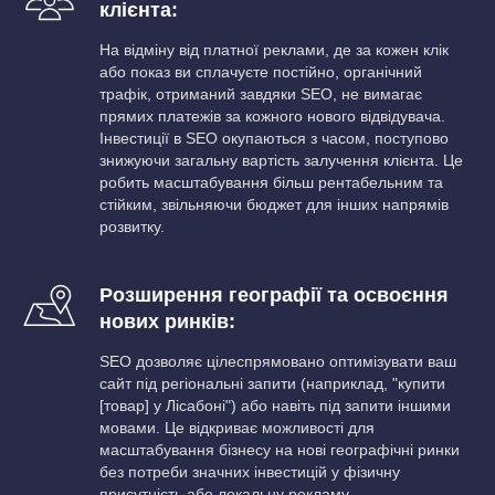
клієнта:
На відміну від платної реклами, де за кожен клік
або показ ви сплачуєте постійно, органічний
трафік, отриманий завдяки SEO, не вимагає
прямих платежів за кожного нового відвідувача.
Інвестиції в SEO окупаються з часом, поступово
знижуючи загальну вартість залучення клієнта. Це
робить масштабування більш рентабельним та
стійким, звільняючи бюджет для інших напрямів
розвитку.
Розширення географії та освоєння
нових ринків:
SEO дозволяє цілеспрямовано оптимізувати ваш
сайт під регіональні запити (наприклад, "купити
[товар] у Лісабоні") або навіть під запити іншими
мовами. Це відкриває можливості для
масштабування бізнесу на нові географічні ринки
без потреби значних інвестицій у фізичну
присутність або локальну рекламу.